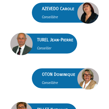
brightness_1
AZEVEDO Carole
Conseillère
brightness_1
TUREL Jean-Pierre
Conseiller
brightness_1
OTON Dominique
Conseillère