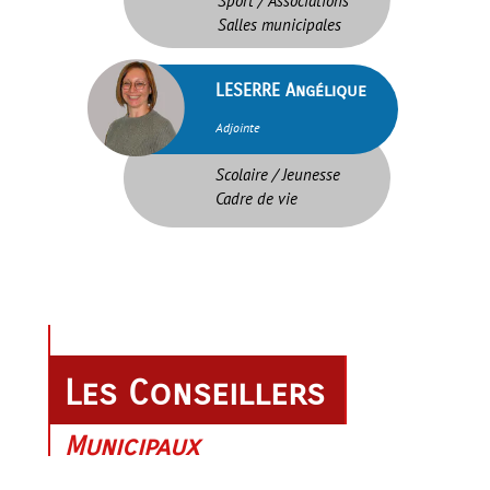
Sport / Associations
Salles municipales
brightness_1
LESERRE Angélique
Adjointe
Scolaire / Jeunesse
Cadre de vie
Les Conseillers
Municipaux