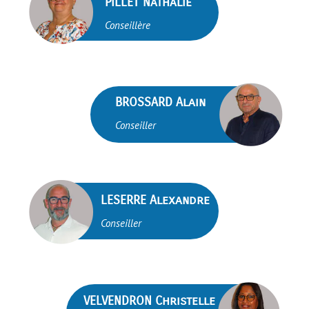
brightness_1
PILLET Nathalie
Conseillère
brightness_1
BROSSARD Alain
Conseiller
brightness_1
LESERRE Alexandre
Conseiller
VELVENDRON Christelle