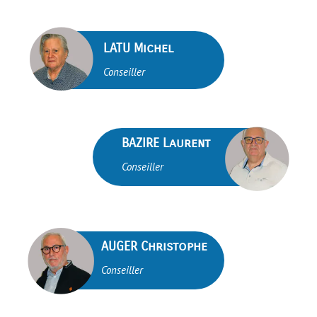
brightness_1
LATU Michel
Conseiller
brightness_1
BAZIRE Laurent
Conseiller
brightness_1
AUGER Christophe
Conseiller