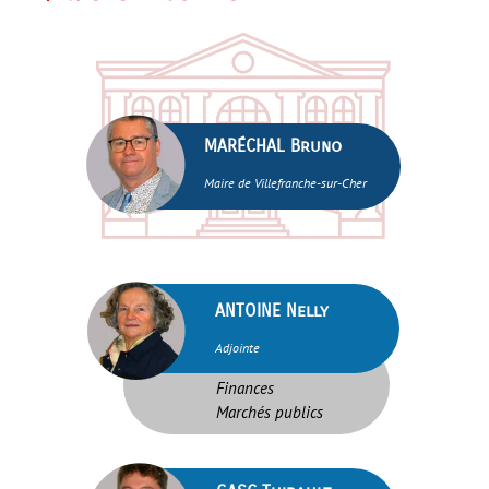
brightness_1
MARÉCHAL Bruno
Maire de Villefranche-sur-Cher
brightness_1
ANTOINE Nelly
Adjointe
Finances
Marchés publics