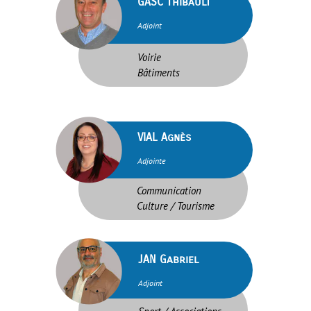
brightness_1
GASC Thibault
Adjoint
Voirie
Bâtiments
brightness_1
VIAL Agnès
Adjointe
Communication
Culture / Tourisme
brightness_1
JAN Gabriel
Adjoint