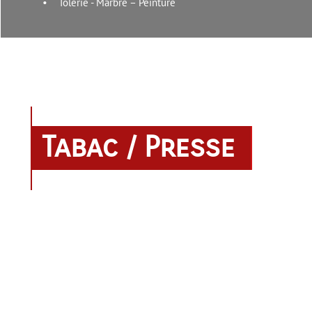
• Tôlerie - Marbre – Peinture
Tabac / Presse

