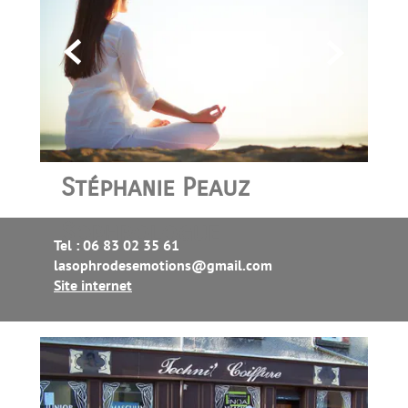


Stéphanie Peauz
Sophrologue
Tel : 06 83 02 35 61
lasophrodesemotions@gmail.com
Site internet