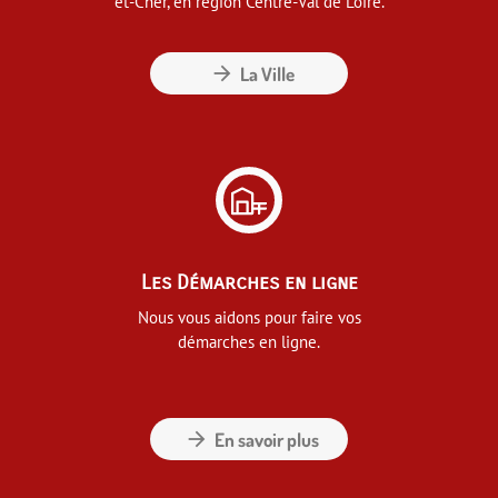
et-Cher, en région Centre-Val de Loire.
arrow_forward
La Ville
Les Démarches en ligne
Nous vous aidons pour faire vos
démarches en ligne.
arrow_forward
En savoir plus