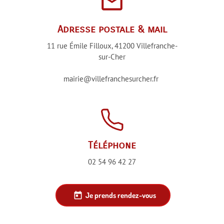
mail_outline
Adresse postale & mail
11 rue Émile Filloux, 41200 Villefranche-
sur-Cher
mairie@villefranchesurcher.fr
Téléphone
02 54 96 42 27
today
Je prends rendez-vous