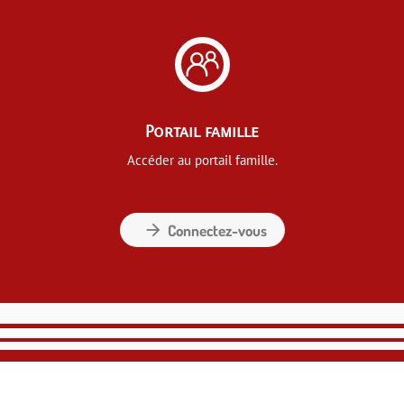
Portail famille
Accéder au portail famille.
arrow_forward
Connectez-vous