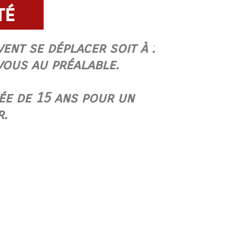
té
ent se déplacer soit à :
vous au préalable.
rée de 15 ans pour un
r.